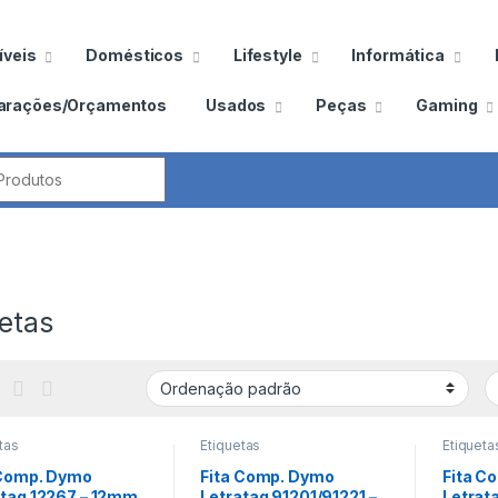
veis
Domésticos
Lifestyle
Informática
arações/Orçamentos
Usados
Peças
Gaming
por:
etas
tas
Etiquetas
Etiqueta
 Comp. Dymo
Fita Comp. Dymo
Fita C
atag 12267 – 12mm
Letratag 91201/91221 –
Letrat