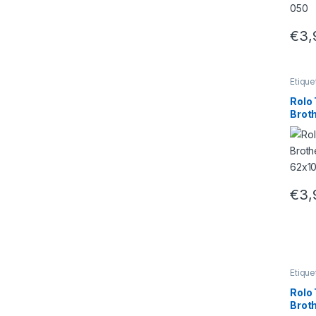
€
3,
Etique
Rolo
Brot
62x
Unid
€
3,
Etique
Rolo
Brot