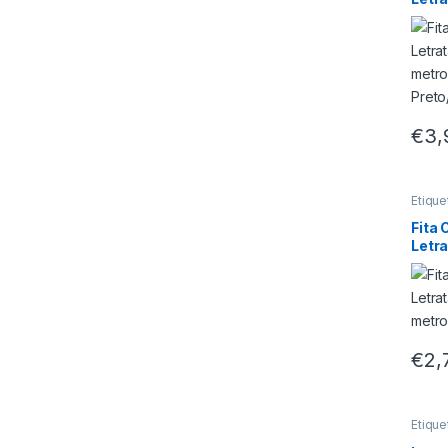
x 4 
Pret
€
3,
Etique
Fita
Letr
x 4 
€
2,
Etique