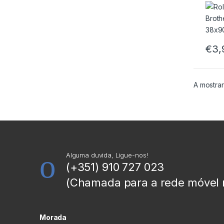
38x
Unid
€
3,
A mostrar
Alguma duvida, Ligue-nos!
(+351) 910 727 023
(Chamada para a rede móvel 
Morada