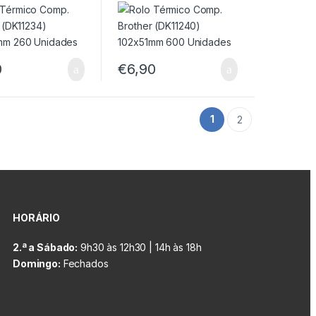
mm 260
102x51mm 600
des
Unidades
0
€
6,90
1
2
HORÁRIO
2.ª a Sábado:
9h30 às 12h30 | 14h às 18h
Domingo:
Fechados