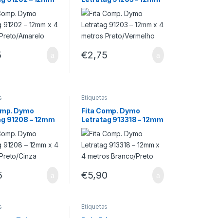
tros
x 4 metros
Amarelo
Preto/Vermelho
5
€
2,75
s
Etiquetas
omp. Dymo
Fita Comp. Dymo
ag 91208 – 12mm
Letratag 913318 – 12mm
tros Preto/Cinza
x 4 metros
Branco/Preto
5
€
5,90
s
Etiquetas