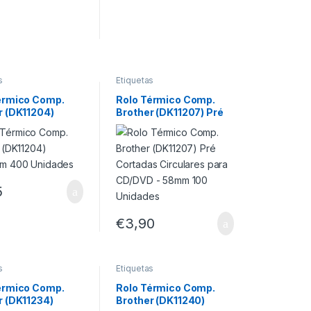
s
Etiquetas
érmico Comp.
Rolo Térmico Comp.
r (DK11204)
Brother (DK11207) Pré
mm 400
Cortadas Circulares
des
para CD/DVD – 58mm
100 Unidades
5
€
3,90
s
Etiquetas
érmico Comp.
Rolo Térmico Comp.
r (DK11234)
Brother (DK11240)