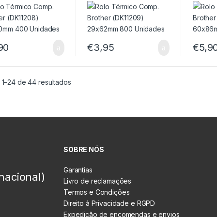
90mm 400
29x62mm 800
60x86
ades
Unidades
Unida
90
€
3,95
€
5,9
 1–24 de 44 resultados
SOBRE NÓS
Garantias
nacional)
Livro de reclamações
Termos e Condições
Direito à Privacidade e RGPD
Expedição de encomendas e envios