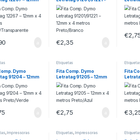
metros
12mm x 4 metros
x 4 me
o/Transparente
Preto/Branco
Preto/
€
2,7
90
€
2,35
tas
Etiquetas
Etiqueta
 Comp. Dymo
Fita Comp. Dymo
Fita C
atag 91204 – 12mm
Letratag 91205 – 12mm
Letrat
metros Preto/Verde
x 4 metros Preto/Azul
x 4 me
75
€
2,75
€
3,2
tas
,
Impressoras
Etiquetas
,
Impressoras
Etiqueta