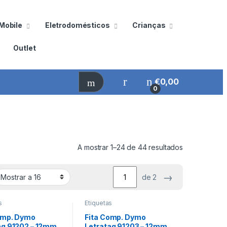
Mobile
Eletrodomésticos
Crianças
Outlet
€
0,00
0
A mostrar 1–24 de 44 resultados
→
de 2
s
Etiquetas
omp. Dymo
Fita Comp. Dymo
ag 91202 – 12mm
Letratag 91203 – 12mm