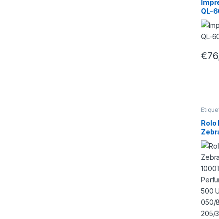
Impr
QL-6
€
76
Etique
Rolo
Zebr
1000
Perf
101.
Unid
050/
205/
050