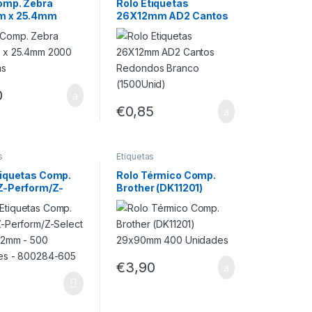
omp. Zebra
Rolo Etiquetas
m x 25.4mm
26X12mm AD2 Cantos
tiquetas
Redondos Branco
(1500Unid)
0
€
0,85
s
Etiquetas
tiquetas Comp.
Rolo Térmico Comp.
Z-Perform/Z-
Brother (DK11201)
 101.5x152mm –
29x90mm 400
idades –
Unidades
4-605
€
3,90
0