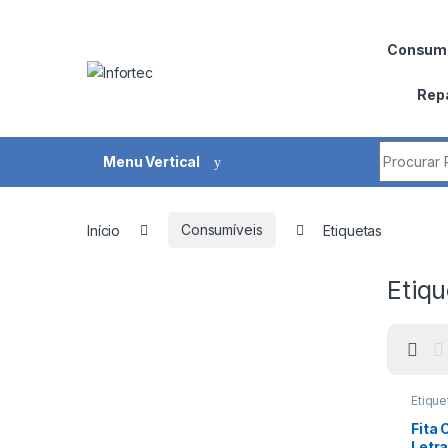
Saltar para navegação
Pular para o conteúdo
Consumí
Rep
Procurar 
Menu Vertical
Início
Consumíveis
Etiquetas
Etiqu
Etique
Fita
Letr