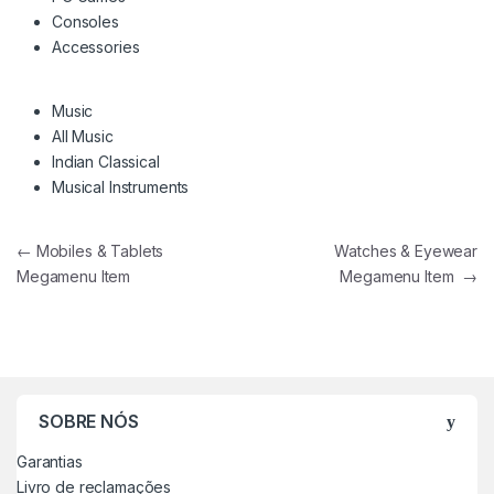
Consoles
Accessories
Music
All Music
Indian Classical
Musical Instruments
Navegação de artigos
←
Mobiles & Tablets
Watches & Eyewear
Megamenu Item
Megamenu Item
→
SOBRE NÓS
Garantias
Livro de reclamações