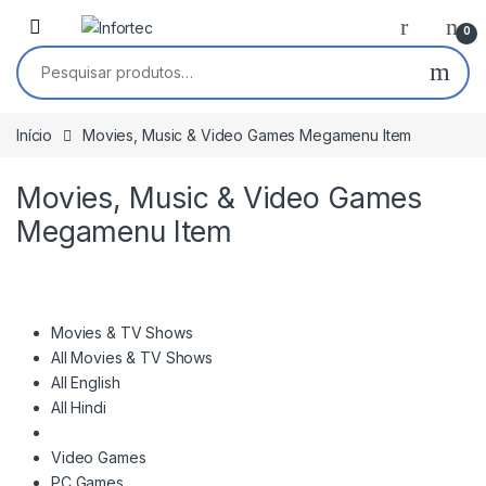
Saltar para navegação
Pular para o conteúdo
0
Pesquisar por:
Início
Movies, Music & Video Games Megamenu Item
Movies, Music & Video Games
Megamenu Item
Movies & TV Shows
All Movies & TV Shows
All English
All Hindi
Video Games
PC Games