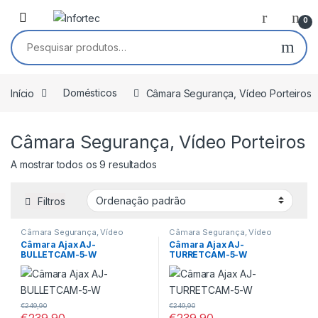
Saltar para navegação
Pular para o conteúdo
0
Pesquisar por:
Início
Domésticos
Câmara Segurança, Vídeo Porteiros
Câmara Segurança, Vídeo Porteiros
A mostrar todos os 9 resultados
Filtros
Câmara Segurança, Vídeo
Câmara Segurança, Vídeo
Porteiros
Porteiros
Câmara Ajax AJ-
Câmara Ajax AJ-
BULLETCAM-5-W
TURRETCAM-5-W
€
249,90
€
249,90