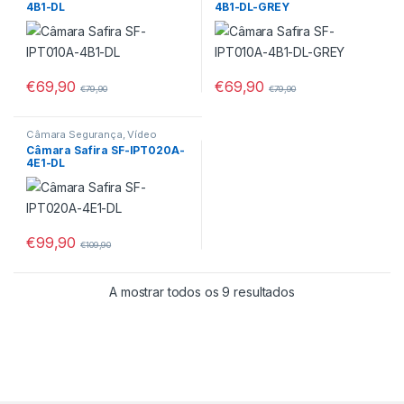
4B1-DL
4B1-DL-GREY
€
69,90
€
69,90
€
79,90
€
79,90
Câmara Segurança, Vídeo
Porteiros
Câmara Safira SF-IPT020A-
4E1-DL
€
99,90
€
109,90
A mostrar todos os 9 resultados