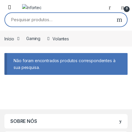
Saltar para navegação
Pular para o conteúdo
0
Pesquisar por:
Início
Gaming
Volantes
Não foram encontrados produtos correspondentes à
sua pesquisa.
SOBRE NÓS