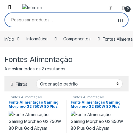
Saltar para navegação
Pular para o conteúdo
0
Pesquisar por:
Início
Informática
Componentes
Fontes Aliment
Fontes Alimentação
A mostrar todos os 2 resultados
Filtros
Fontes Alimentação
Fontes Alimentação
Fonte Alimentação Gaming
Fonte Alimentação Gaming
Morpheo G2 750W 80 Plus
Morpheo G2 850W 80 Plus
Gold Abysm
Gold Abysm