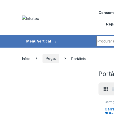
Saltar para navegação
Pular para o conteúdo
Consumí
Rep
Procurar 
Menu Vertical
Início
Peças
Portáteis
Portá
Carre
Carreg
Carr
(5.5