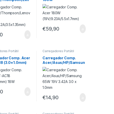
5W
(19V/9.23A/5.5×1.7mm)
.42A/3.5×1.35mm
€
59,90
90
ores Portátil
Carregadores Portátil
ador Comp. Acer
Carregador Comp.
8 (3.0×1.0mm)
Acer/Asus/HP/Samsun
g 65W 19V 3.42A 3.0 x
1.0mm
90
€
14,90
ores Portátil
Carregadores Portátil