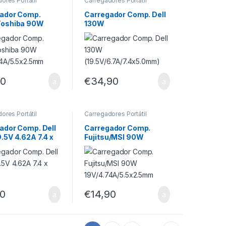
ores Portátil
Carregadores Portátil
ador Comp.
Carregador Comp. Dell
Toshiba 90W
130W
74A/5.5×2.5mm
(19.5V/6.7A/7.4×5.0mm)
90
€
34,90
ores Portátil
Carregadores Portátil
ador Comp. Dell
Carregador Comp.
.5V 4.62A 7.4 x
Fujitsu/MSI 90W
m
19V/4.74A/5.5×2.5mm
90
€
14,90