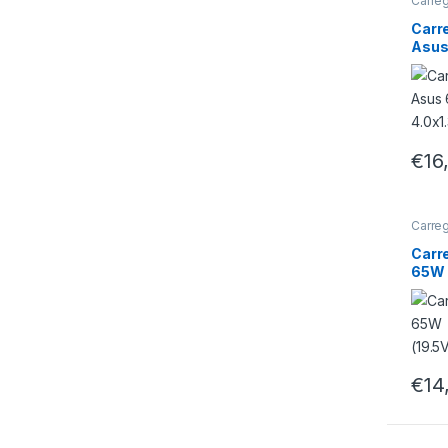
Carreg
Carr
Asus
4.0×
€
16
Carreg
Carr
65W
(19.
m)
€
14