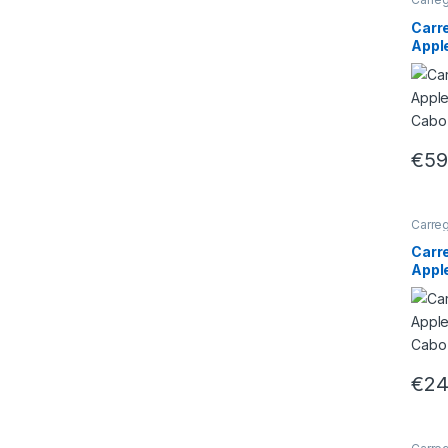
Carr
Appl
(Incl
€
59
Carreg
Carr
Appl
(Incl
€
24