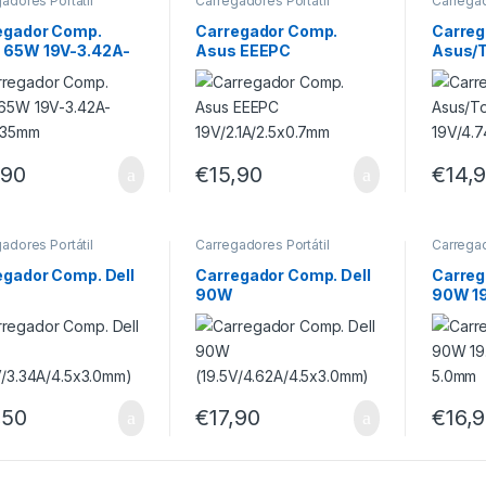
adores Portátil
Carregadores Portátil
Carregad
egador Comp.
Carregador Comp.
Carreg
 65W 19V-3.42A-
Asus EEEPC
Asus/
1.35mm
19V/2.1A/2.5×0.7mm
19V/4.
,90
€
15,90
€
14,
adores Portátil
Carregadores Portátil
Carregad
egador Comp. Dell
Carregador Comp. Dell
Carreg
90W
90W 19
5V/3.34A/4.5×3.0m
(19.5V/4.62A/4.5×3.0m
5.0m
m)
,50
€
17,90
€
16,