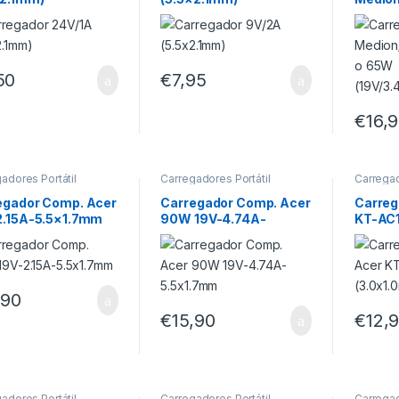
ovo 6
(19V/3
)
50
€
7,95
€
16,
adores Portátil
Carregadores Portátil
Carregad
egador Comp. Acer
Carregador Comp. Acer
Carreg
2.15A-5.5×1.7mm
90W 19V-4.74A-
KT-AC1
5.5×1.7mm
18W
,90
€
15,90
€
12,
adores Portátil
Carregadores Portátil
Carregad