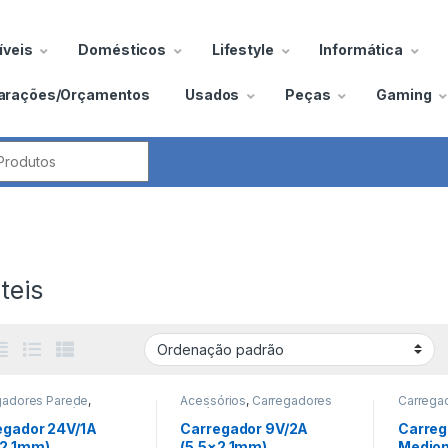
veis
Domésticos
Lifestyle
Informática
arações/Orçamentos
Usados
Peças
Gaming
por:
teis
gadores Parede
,
Acessórios
,
Carregadores
Carregad
adores Portátil
Portátil
egador 24V/1A
Carregador 9V/2A
Carreg
×2.1mm)
(5.5×2.1mm)
Medio