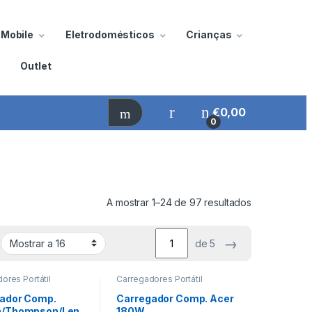
Mobile
Eletrodomésticos
Crianças
Outlet
€
0,00
0
A mostrar 1–24 de 97 resultados
→
de 5
ores Portátil
Carregadores Portátil
ador Comp.
Carregador Comp. Acer
n/Thompson/Len
180W