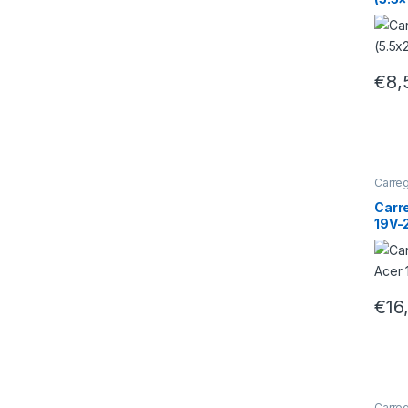
€
8,
Carreg
Carr
19V-
€
16
Carreg