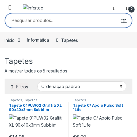
Saltar para navegação
Pular para o conteúdo
0
Pesquisar por:
Início
Informática
Tapetes
Tapetes
A mostrar todos os 5 resultados
Filtros
Tapetes
,
Tapetes
Tapetes
Tapete 01PUW02 Graffiti XL
Tapete C/ Apoio Pulso Soft
90x40x3mm Subblim
1Life