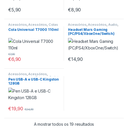
€
5,90
€
8,90
Acessórios
,
Acessórios
,
Colas
Acessórios
,
Acessórios
,
Áudio
,
e Adesivos
,
Outlet
Auscultadores/Headsets
,
Cola Universal T7000 110ml
Headset Mars Gaming
Headsets e Headphones
,
Outlet
,
(PC/PS4/XboxOne/Switch)
PC Áudio
,
Tecnologia Infantil
€
7,90
€
6,90
€
14,90
Acessórios
,
Acessórios
,
Armazenamento Externo
,
Outlet
,
Pen USB-A e USB-C Kingston
Pen Drives
128GB
€
19,90
€
24,90
A mostrar todos os 19 resultados