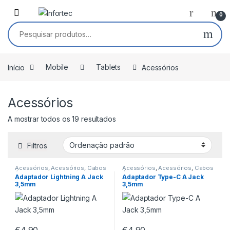
Saltar para navegação
Pular para o conteúdo
0
Pesquisar por:
Início
Mobile
Tablets
Acessórios
Acessórios
A mostrar todos os 19 resultados
Filtros
Acessórios
,
Acessórios
,
Cabos
Acessórios
,
Acessórios
,
Cabos
Áudio
,
Cabos Lightning
Áudio
,
Cabos Type-C
Adaptador Lightning A Jack
Adaptador Type-C A Jack
3,5mm
3,5mm