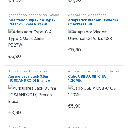
€
4,90
€
4,90
Acessórios
,
Acessórios
,
Cabos
Acessórios
,
Acessórios
,
Áudio
,
Cabos Type-C
,
Carregadores Lightning
,
Adaptador Type-C A Type-
Adaptador Viagem Universal
Carregadores Type-C
,
Headsets
Carregadores Micro USB
,
C/Jack 3.5mm PD27W
C/ Portas USB
e Headphones
Carregadores Type-C
€
9,90
€
6,90
Acessórios
,
Acessórios
,
Acessórios
,
Acessórios
,
Cabos
Auriculares
,
PC Áudio
Type-C
,
Cabos USB
Auriculares Jack 3.5mm
Cabo USB A USB-C 6A
(IOS&ANDROID) Branco
1.20Mts
Idusd
€
5,90
€
3,99
Acessórios
Acessórios