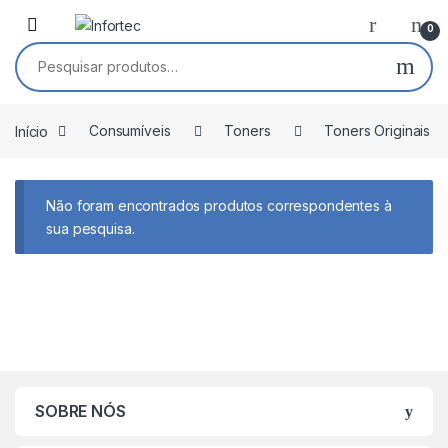
Saltar para navegação
Pular para o conteúdo
0
Pesquisar por:
Início
Consumíveis
Toners
Toners Originais
Não foram encontrados produtos correspondentes à
sua pesquisa.
SOBRE NÓS