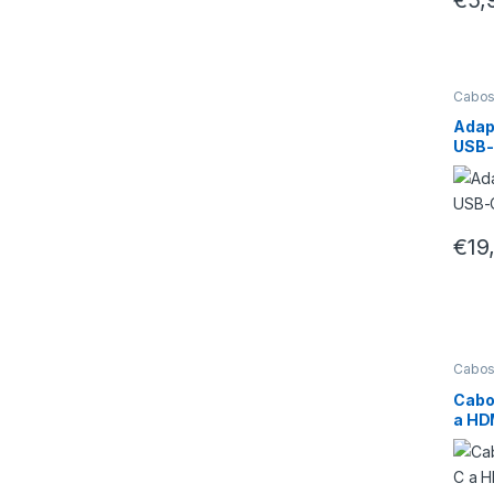
Cabos
Adap
USB-
€
19
Cabos
Cabo
a HD
USB-
1.8M