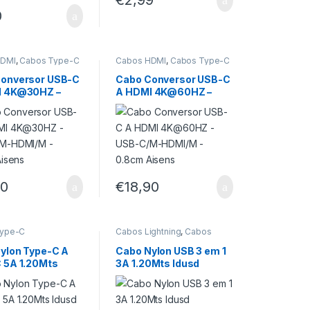
0
HDMI
,
Cabos Type-C
Cabos HDMI
,
Cabos Type-C
onversor USB-C
Cabo Conversor USB-C
I 4K@30HZ –
A HDMI 4K@60HZ –
/M-HDMI/M –
USB-C/M-HDMI/M –
 Aisens
0.8cm Aisens
90
€
18,90
Type-C
Cabos Lightning
,
Cabos
Type-C
,
Cabos USB
ylon Type-C A
Cabo Nylon USB 3 em 1
 5A 1.20Mts
3A 1.20Mts Idusd