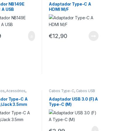
ador NB149E
Adaptador Type-C A
 A USB
HDMI M/F
9
€
12,90
ios
,
Acessórios
,
Cabos Type-C
,
Cabos USB
udio
,
Cabos Type-C
,
dores Type-C
,
dor Type-C A
Adaptador USB 3.0 (F) A
s e Headphones
C/Jack 3.5mm
Type-C (M)
W
€
2,99