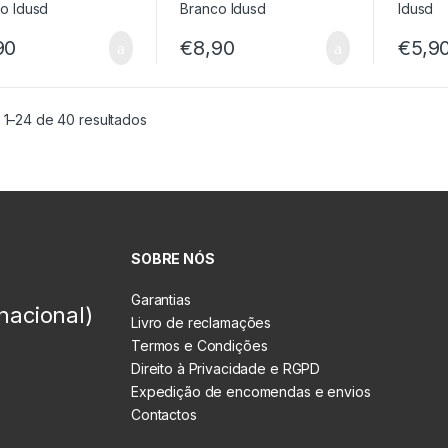
90
€
8,90
€
5,9
 1–24 de 40 resultados
SOBRE NÓS
Garantias
nacional)
Livro de reclamações
Termos e Condições
Direito à Privacidade e RGPD
Expedição de encomendas e envios
Contactos