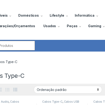
veis
Domésticos
Lifestyle
Informática
arações/Orçamentos
Usados
Peças
Gaming
por:
bos Type-C
s Type-C
 Áudio
,
Cabos
Cabos Type-C
,
Cabos USB
Cabos 
ing
,
Cabos Type-C