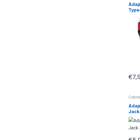
Adap
Type
€
7,
Cabos
Adap
Jack
€
5,