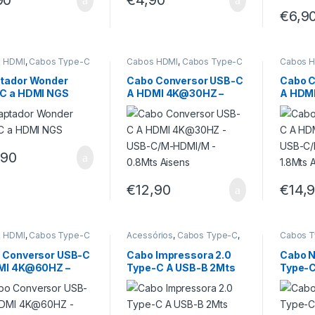
€
6,9
 HDMI
,
Cabos Type-C
Cabos HDMI
,
Cabos Type-C
Cabos 
tador Wonder
Cabo Conversor USB-C
Cabo C
C a HDMI NGS
A HDMI 4K@30HZ –
A HDM
USB-C/M-HDMI/M –
USB-C
0.8Mts Aisens
1.8Mts
,90
€
12,90
€
14,
 HDMI
,
Cabos Type-C
Acessórios
,
Cabos Type-C
,
Cabos 
Impressoras
 Conversor USB-C
Cabo Impressora 2.0
Cabo N
MI 4K@60HZ –
Type-C A USB-B 2Mts
Type-C
C/M-HDMI/M –
Aisens
Idusd
ts Aisens