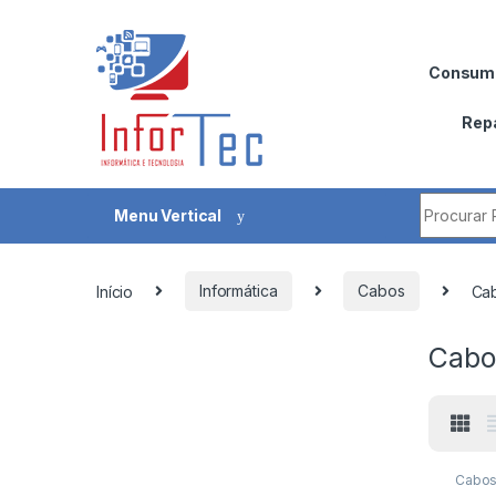
Saltar para navegação
Pular para o conteúdo
Consumí
Rep
Procurar 
Menu Vertical
Início
Informática
Cabos
Ca
Cabo
Cabos
Lightn