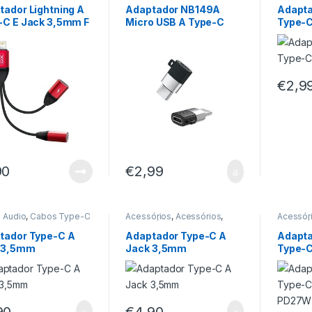
tador Lightning A
Adaptador NB149A
Adapt
-C E Jack 3,5mm F
Micro USB A Type-C
Type-C
€
2,9
90
€
2,99
 Áudio
,
Cabos Type-C
Acessórios
,
Acessórios
,
Acessór
Cabos Áudio
,
Cabos Type-C
Cabos Á
Carrega
tador Type-C A
Adaptador Type-C A
Adapta
Headset
 3,5mm
Jack 3,5mm
Type-
PD27
90
€
4,90