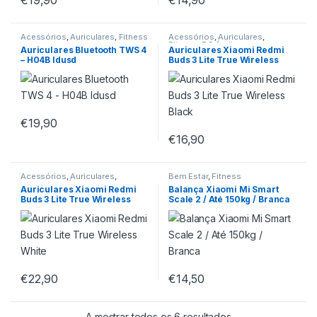
€
19,90
€
14,90
Acessórios
,
Auriculares
,
Fitness
Acessórios
,
Auriculares
,
Fitness
,
PC Áudio
Auriculares Bluetooth TWS 4
Auriculares Xiaomi Redmi
– H04B Idusd
Buds 3 Lite True Wireless
Black
€
19,90
€
16,90
Acessórios
,
Auriculares
,
Bem Estar
,
Fitness
Fitness
,
PC Áudio
Auriculares Xiaomi Redmi
Balança Xiaomi Mi Smart
Buds 3 Lite True Wireless
Scale 2 / Até 150kg / Branca
White
€
22,90
€
14,50
A mostrar todos os 6 resultados