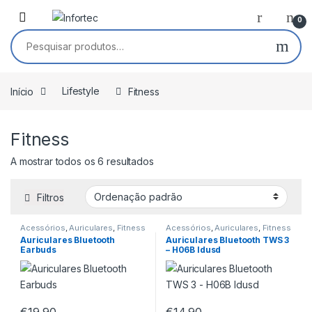
Saltar para navegação
Pular para o conteúdo
0
Pesquisar por:
Início
Lifestyle
Fitness
Fitness
A mostrar todos os 6 resultados
Filtros
Acessórios
,
Auriculares
,
Fitness
Acessórios
,
Auriculares
,
Fitness
Auriculares Bluetooth
Auriculares Bluetooth TWS 3
Earbuds
– H06B Idusd