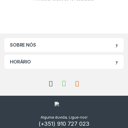
SOBRE NÓS
HORÁRIO
Alguma duvida, Ligue-nos!
(+351) 910 727 023