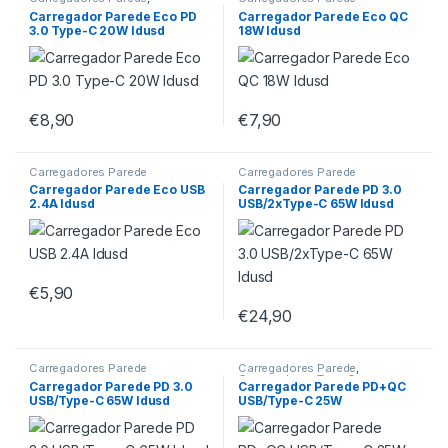
Carregadores Type-C
Carregador Parede Eco PD
Carregador Parede Eco QC
3.0 Type-C 20W Idusd
18W Idusd
€
8,90
€
7,90
Carregadores Parede
Carregadores Parede
Carregador Parede Eco USB
Carregador Parede PD 3.0
2.4A Idusd
USB/2xType-C 65W Idusd
€
5,90
€
24,90
Carregadores Parede
Carregadores Parede
,
Carregadores Type-C
Carregador Parede PD 3.0
Carregador Parede PD+QC
USB/Type-C 65W Idusd
USB/Type-C 25W