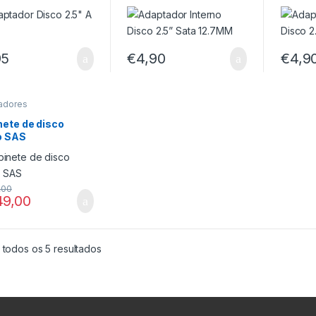
95
€
4,90
€
4,9
adores
enamento
,
enamento
,
nete de disco
enamento Externo
,
o SAS
enamento Interno
,
 Externas e Docking
ns
,00
49,00
 todos os 5 resultados