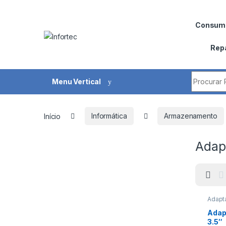
Saltar para navegação
Pular para o conteúdo
Consumí
Rep
Procurar 
Menu Vertical
Início
Informática
Armazenamento
Adap
Adapt
Armaz
Adap
3.5″