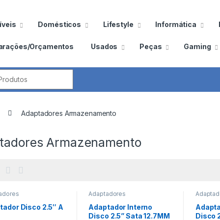
veis
Domésticos
Lifestyle
Informática
arações/Orçamentos
Usados
Peças
Gaming
por:
Adaptadores Armazenamento
tadores Armazenamento
adores
Adaptadores
Adaptad
enamento
Armazenamento
Armaze
tador Disco 2.5″ A
Adaptador Interno
Adapta
Disco 2.5” Sata 12.7MM
Disco 