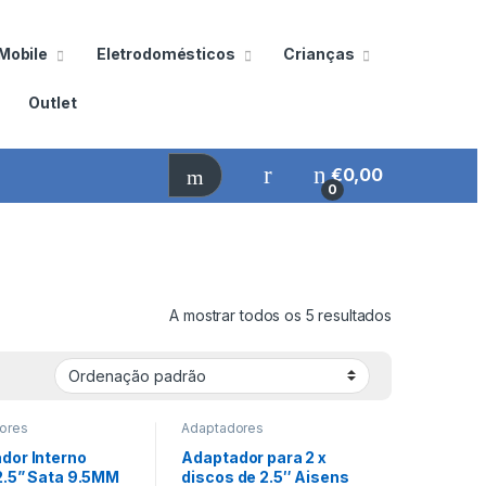
Mobile
Eletrodomésticos
Crianças
Outlet
€
0,00
0
A mostrar todos os 5 resultados
ores
Adaptadores
namento
Armazenamento
dor Interno
Adaptador para 2 x
2.5” Sata 9.5MM
discos de 2.5″ Aisens