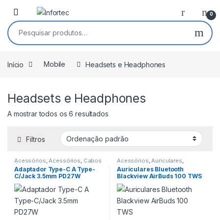
Saltar para navegação
Pular para o conteúdo
0
Pesquisar por:
Início
Mobile
Headsets e Headphones
Headsets e Headphones
A mostrar todos os 6 resultados
Filtros
Acessórios
,
Acessórios
,
Cabos
Acessórios
,
Auriculares
,
Áudio
,
Cabos Type-C
,
Headsets e Headphones
Adaptador Type-C A Type-
Auriculares Bluetooth
Carregadores Type-C
,
Headsets
C/Jack 3.5mm PD27W
Blackview AirBuds 100 TWS
e Headphones