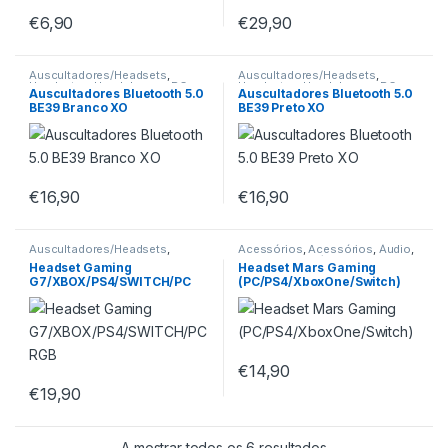
€
6,90
€
29,90
Auscultadores/Headsets
,
Auscultadores/Headsets
,
Headsets e Headphones
,
PC
Headsets e Headphones
,
PC
Auscultadores Bluetooth 5.0
Auscultadores Bluetooth 5.0
Áudio
Áudio
BE39 Branco XO
BE39 Preto XO
€
16,90
€
16,90
Auscultadores/Headsets
,
Acessórios
,
Acessórios
,
Áudio
,
Consolas
,
Headsets e
Auscultadores/Headsets
,
Headset Gaming
Headset Mars Gaming
Headphones
,
PC Áudio
,
Headsets e Headphones
,
Outlet
,
G7/XBOX/PS4/SWITCH/PC
(PC/PS4/XboxOne/Switch)
Tecnologia Infantil
PC Áudio
,
Tecnologia Infantil
RGB
€
14,90
€
19,90
A mostrar todos os 6 resultados