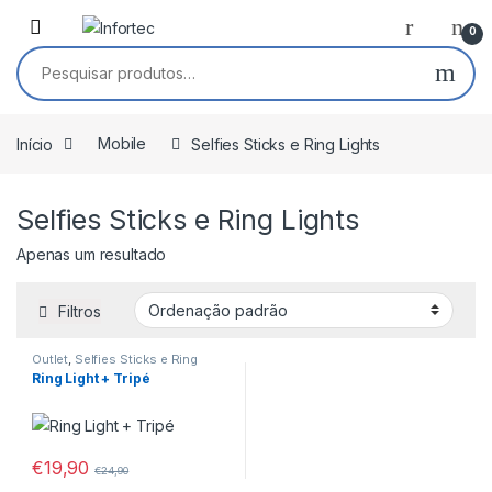
Saltar para navegação
Pular para o conteúdo
0
Pesquisar por:
Início
Mobile
Selfies Sticks e Ring Lights
Selfies Sticks e Ring Lights
Apenas um resultado
Filtros
Outlet
,
Selfies Sticks e Ring
Lights
,
Tecnologia Infantil
Ring Light + Tripé
€
19,90
€
24,90