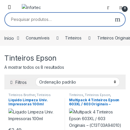
Saltar para navegação
Pular para o conteúdo
0
Pesquisar por:
Início
Consumíveis
Tinteiros
Tinteiros Originai
Tinteiros Epson
A mostrar todos os 8 resultados
Filtros
Tinteiros Brother
,
Tinteiros
Tinteiros
,
Tinteiros Epson
,
Canon
,
Tinteiros comp. Brother
,
Tinteiros Originais
Liquido Limpeza Univ.
Multipack 4 Tinteiros Epson
Tinteiros comp. Canon
,
Impressoras 100ml
603XL / 603 Originais –
Tinteiros comp. Epson
,
Tinteiros
comp. HP
,
Tinteiros Epson
,
(C13T03A94010)
Tinteiros HP