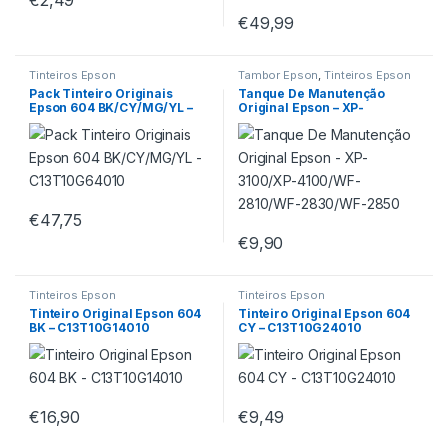
€
2,49
€
49,99
Tinteiros Epson
Tambor Epson
,
Tinteiros Epson
Pack Tinteiro Originais
Tanque De Manutenção
Epson 604 BK/CY/MG/YL –
Original Epson – XP-
C13T10G64010
3100/XP-4100/WF-2810/WF-
2830/WF-2850
€
47,75
€
9,90
Tinteiros Epson
Tinteiros Epson
Tinteiro Original Epson 604
Tinteiro Original Epson 604
BK – C13T10G14010
CY – C13T10G24010
€
16,90
€
9,49