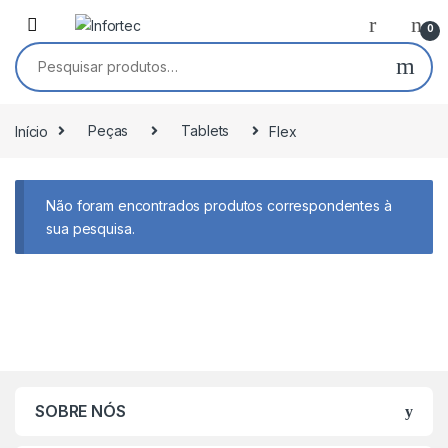
Saltar para navegação
Pular para o conteúdo
0
Pesquisar por:
Início
Peças
Tablets
Flex
Não foram encontrados produtos correspondentes à
sua pesquisa.
SOBRE NÓS