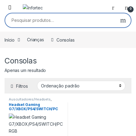
Saltar para navegação
Pular para o conteúdo
0
Pesquisar por:
Início
Crianças
Consolas
Consolas
Apenas um resultado
Filtros
Auscultadores/Headsets
,
Consolas
,
Headsets e
Headset Gaming
Headphones
,
PC Áudio
,
G7/XBOX/PS4/SWITCH/PC
Tecnologia Infantil
RGB