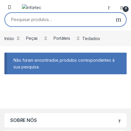
Saltar para navegação
Pular para o conteúdo
0
Pesquisar por:
Início
Peças
Portáteis
Teclados
Não foram encontrados produtos correspondentes à
sua pesquisa.
SOBRE NÓS