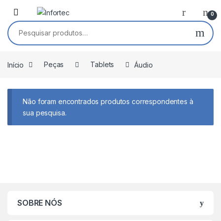
Saltar para navegação
Pular para o conteúdo
0
Pesquisar por:
Início
Peças
Tablets
Áudio
Não foram encontrados produtos correspondentes à
sua pesquisa.
SOBRE NÓS