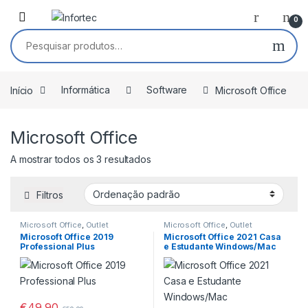
Saltar para navegação
Pular para o conteúdo
0
Pesquisar por:
Início
Informática
Software
Microsoft Office
Microsoft Office
A mostrar todos os 3 resultados
Filtros
Microsoft Office
,
Outlet
Microsoft Office
,
Outlet
Microsoft Office 2019
Microsoft Office 2021 Casa
Professional Plus
e Estudante Windows/Mac
€
49,90