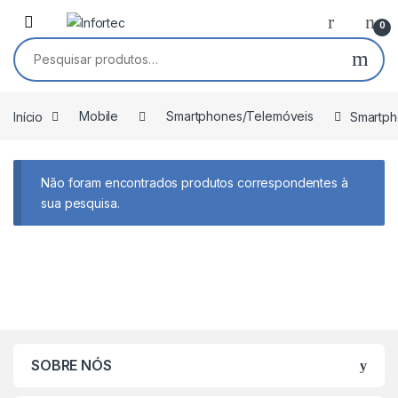
Saltar para navegação
Pular para o conteúdo
0
Pesquisar por:
Início
Mobile
Smartphones/Telemóveis
Smartph
Não foram encontrados produtos correspondentes à
sua pesquisa.
SOBRE NÓS