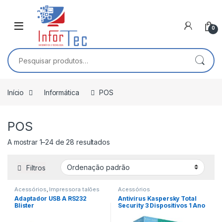
Saltar para navegação
Pular para o conteúdo
0
Pesquisar por:
Início
Informática
POS
POS
A mostrar 1–24 de 28 resultados
Filtros
Acessórios
,
Impressora talões
Acessórios
Adaptador USB A RS232
Antivírus Kaspersky Total
Blister
Security 3 Dispositivos 1 Ano