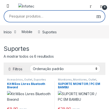
Saltar para navegação
Pular para o conteúdo
0
Pesquisar por:
Início
Mobile
Suportes
Suportes
A mostrar todos os 6 resultados
Filtros
Acessórios
,
Outlet
,
Suportes
Monitores
,
Monitores
,
Outlet
,
Suportes
Kit Mãos Livres Bluetooth
SUPORTE MONITOR / PC EM
Biwond
BAMBU
€
9,90
€
29,90