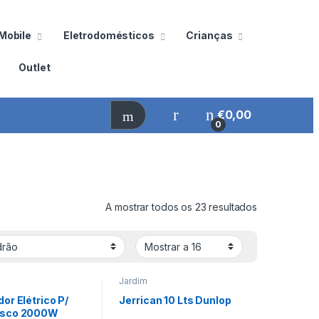
Mobile
Eletrodomésticos
Crianças
Outlet
€
0,00
0
A mostrar todos os 23 resultados
Jardim
or Elétrico P/
Jerrican 10 Lts Dunlop
asco 2000W