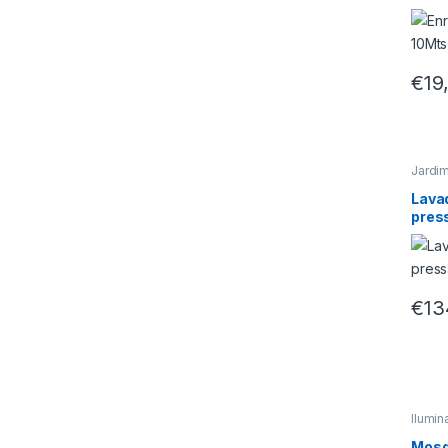
€
19
Jardi
Lavad
pres
€
13
Ilumin
Mosqu