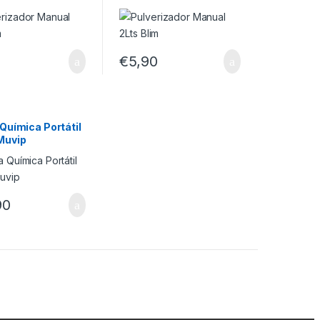
5
€
5,90
Química Portátil
Muvip
90