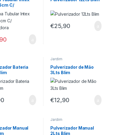
6cm C/
adora
€
25,90
,90
Jardim
izador Bateria
Pulverizador de Mão
Blim
3Lts Blim
90
€
12,90
Jardim
izador Manual
Pulverizador Manual
im
2Lts Blim