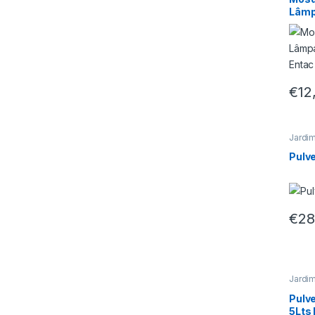
Lâmp
Enta
€
12
Jardi
Pulve
€
28
Jardi
Pulv
5Lts 