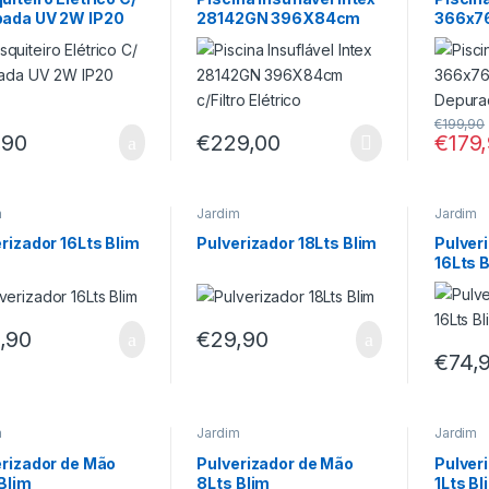
ada UV 2W IP20
28142GN 396X84cm
366x7
c
c/Filtro Elétrico
Depur
€
199,90
,90
€
229,00
€
179
m
Jardim
Jardim
rizador 16Lts Blim
Pulverizador 18Lts Blim
Pulver
16Lts 
,90
€
29,90
€
74,
m
Jardim
Jardim
erizador de Mão
Pulverizador de Mão
Pulver
Blim
8Lts Blim
1Lts Bl