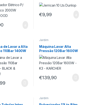
WOOD
€
9,99
90
Jardim
a de Lavar a Alta
Máquina Lavar Alta
o 110Bar 1400W
Pressão 120Bar 1600W
K & DECKER
– K3 – KARCHER
€
139,90
,99
Jardim
 Tubular Intex
Pulverizador 12Lts Blim