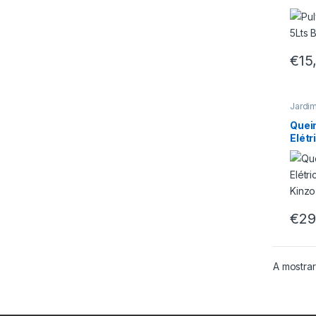
€
15
Jardi
Quei
Elét
Kinz
€
29
A mostrar