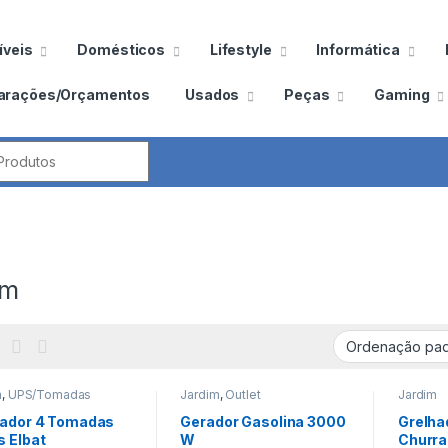
veis
Domésticos
Lifestyle
Informática
arações/Orçamentos
Usados
Peças
Gaming
por:
im
m
,
UPS/Tomadas
Jardim
,
Outlet
Jardim
lador 4 Tomadas
Gerador Gasolina 3000
Grelhad
s Elbat
W
Churr