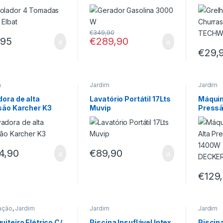
TECH
€
349,90
,95
€
289,90
€
29,
m
Jardim
Jardim
ora de alta
Lavatório Portátil 17Lts
Máquin
são Karcher K3
Muvip
Pressã
– BLAC
4,90
€
89,90
€
129
ação
,
Jardim
Jardim
Jardim
iteiro Elétrico C/
Piscina Insuflável Intex
Piscina