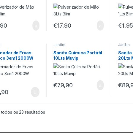
,90
€
17,90
€
1,9
m
Jardim
Jardim
mador de Ervas
Sanita Química Portátil
Sanita 
rico 3em1 2000W
10Lts Muvip
20Lts 
o
€
79,90
€
89,
,90
 todos os 23 resultados