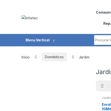
Saltar para navegação
Pular para o conteúdo
Consumí
Rep
Procurar 
Menu Vertical
Início
Domésticos
Jardim
Jard
Jardi
Enro
10Mt