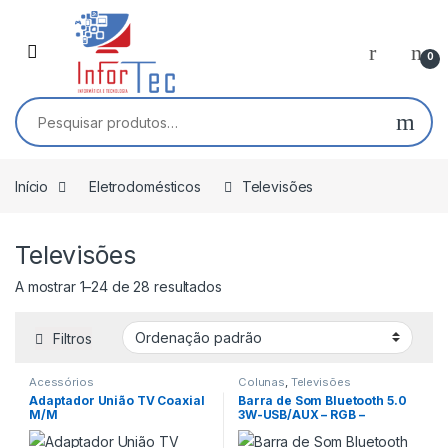
Saltar para navegação
Pular para o conteúdo
0
Pesquisar por:
Início
Eletrodomésticos
Televisões
Televisões
A mostrar 1–24 de 28 resultados
Filtros
Acessórios
Colunas
,
Televisões
Adaptador União TV Coaxial
Barra de Som Bluetooth 5.0
M/M
3W-USB/AUX – RGB –
Darknest GS570 Redragon