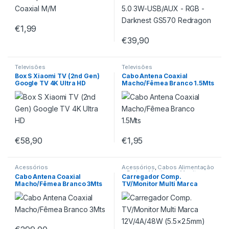
€
1,99
€
39,90
Televisões
Televisões
Box S Xiaomi TV (2nd Gen)
Cabo Antena Coaxial
Google TV 4K Ultra HD
Macho/Fêmea Branco 1.5Mts
€
58,90
€
1,95
Acessórios
Acessórios
,
Cabos Alimentação
e Dados
,
Monitores
,
Monitores
Cabo Antena Coaxial
Carregador Comp.
Macho/Fêmea Branco 3Mts
TV/Monitor Multi Marca
12V/4A/48W (5.5×2.5mm)