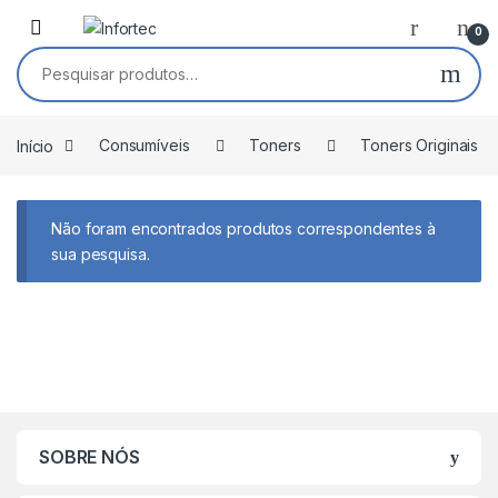
Saltar para navegação
Pular para o conteúdo
0
Pesquisar por:
Início
Consumíveis
Toners
Toners Originais
Não foram encontrados produtos correspondentes à
sua pesquisa.
SOBRE NÓS