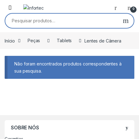
Saltar para navegação
Pular para o conteúdo
0
Pesquisar por:
Início
Peças
Tablets
Lentes de Câmera
Não foram encontrados produtos correspondentes à
sua pesquisa.
SOBRE NÓS
Garantias