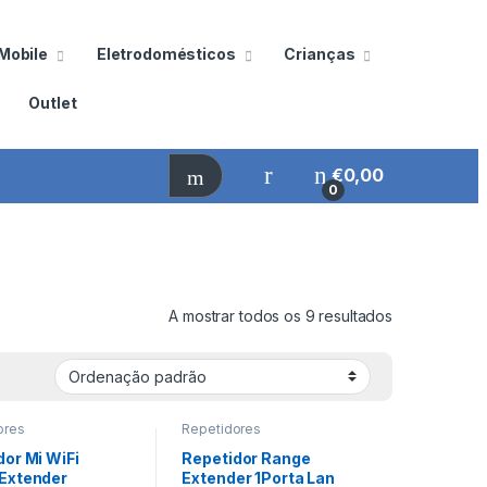
Mobile
Eletrodomésticos
Crianças
Outlet
€
0,00
0
A mostrar todos os 9 resultados
ores
Repetidores
dor Mi WiFi
Repetidor Range
Extender
Extender 1Porta Lan