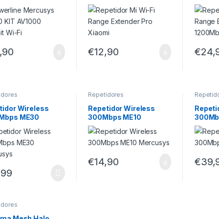
it Wi-Fi
Xiaomi
AC120
Xiaom
,90
€
12,90
€
24,
idores
Repetidores
Repetid
tidor Wireless
Repetidor Wireless
Repeti
Mbps ME30
300Mbps ME10
300Mb
usys
Mercusys
Mercu
€
14,90
€
39,
,99
idores
ema Mesh Halo