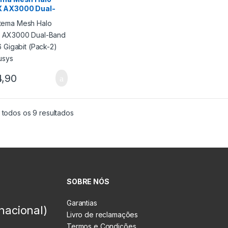
 AX3000 Dual-
WiFi 6 Gigabit
k-2) Mercusys
4,90
 todos os 9 resultados
SOBRE NÓS
Garantias
nacional)
Livro de reclamações
Termos e Condições