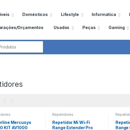
veis
Domésticos
Lifestyle
Informática
arações/Orçamentos
Usados
Peças
Gaming
por:
tidores
idores
Repetidores
Repetid
rline Mercusys
Repetidor Mi Wi-Fi
Repeti
0 KIT AV1000
Range Extender Pro
Range 