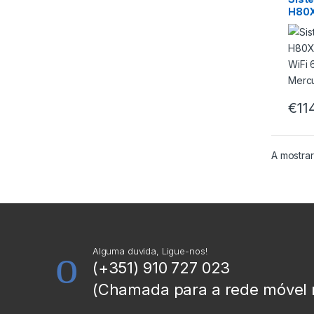
H80X
Band 
(Pac
€
11
A mostrar
Alguma duvida, Ligue-nos!
(+351) 910 727 023
(Chamada para a rede móvel 