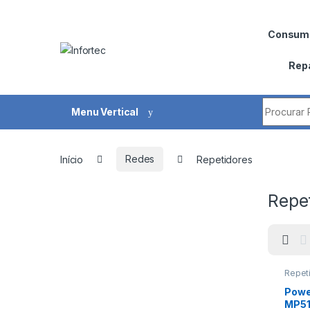
Saltar para navegação
Pular para o conteúdo
Consumí
Rep
Procurar 
Menu Vertical
Início
Redes
Repetidores
Repe
Repet
Powe
MP51