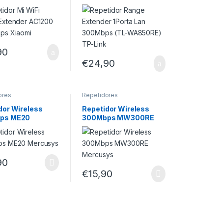
0 1200Mbps
300Mbps (TL-
i
WA850RE) TP-Link
90
€
24,90
ores
Repetidores
dor Wireless
Repetidor Wireless
ps ME20
300Mbps MW300RE
sys
Mercusys
90
€
15,90