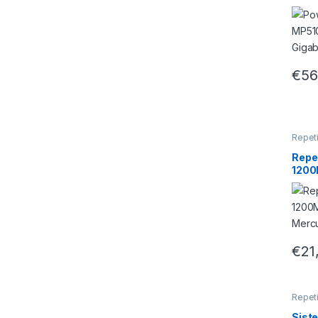
Gigab
€
56
Repet
Repe
1200
Merc
€
21
Repet
Sist