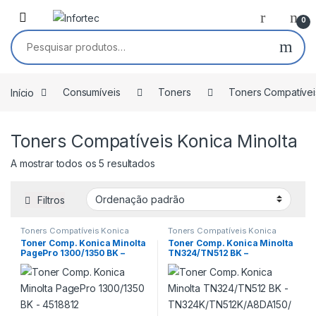
Saltar para navegação
Pular para o conteúdo
0
Pesquisar por:
Início
Consumíveis
Toners
Toners Compatívei
Toners Compatíveis Konica Minolta
A mostrar todos os 5 resultados
Filtros
Toners Compatíveis Konica
Toners Compatíveis Konica
Minolta
Minolta
Toner Comp. Konica Minolta
Toner Comp. Konica Minolta
PagePro 1300/1350 BK –
TN324/TN512 BK –
4518812
TN324K/TN512K/A8DA150/A
33K152