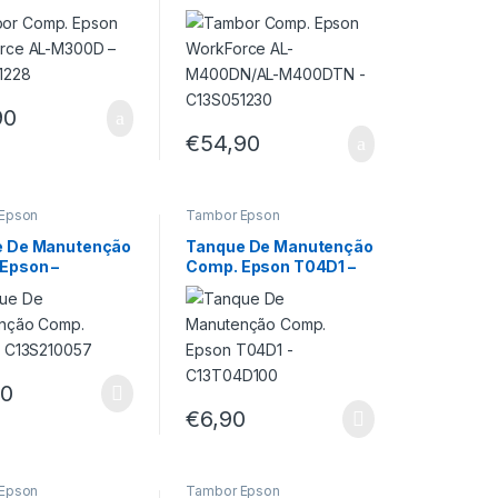
51228
M400DN/AL-M400DTN
– C13S051230
90
€
54,90
Epson
Tambor Epson
e De Manutenção
Tanque De Manutenção
Epson –
Comp. Epson T04D1 –
10057
C13T04D100
90
€
6,90
Epson
Tambor Epson