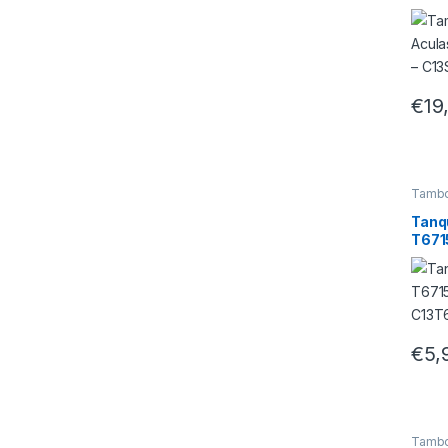
M120
C13S
€
19
Tambo
Tanq
T671
C13T
00
€
5,
Tambo