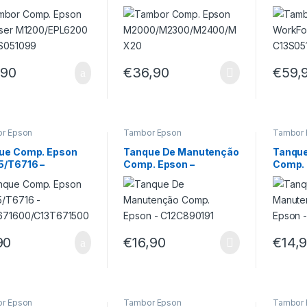
0/EPL6200 –
MX20
C13S0
051099
,90
€
36,90
€
59,
r Epson
Tambor Epson
Tambor 
ue Comp. Epson
Tanque De Manutenção
Tanqu
5/T6716 –
Comp. Epson –
Comp. 
671600/C13T6715
C12C890191
C13S2
90
€
16,90
€
14,
r Epson
Tambor Epson
Tambor 