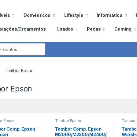
veis
Domésticos
Lifestyle
Informática
arações/Orçamentos
Usados
Peças
Gaming
por:
Tambor Epson
or Epson
r Epson
Tambor Epson
Tambor 
or Comp. Epson
Tambor Comp. Epson
Tambo
aser
M2000/M2300/M2400/
WorkFo