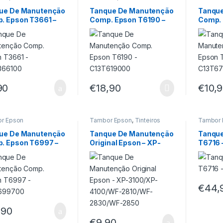
ue De Manutenção
Tanque De Manutenção
Tanqu
. Epson T3661 –
Comp. Epson T6190 –
Comp. 
366100
C13T619000
C13T6
90
€
18,90
€
10,
r Epson
Tambor Epson
,
Tinteiros
Tambor 
Epson
ue De Manutenção
Tanque De Manutenção
Tanque
. Epson T6997 –
Original Epson – XP-
T6716 
T699700
3100/XP-4100/WF-
2810/WF-2830/WF-
2850
€
44,
,90
€
9,90