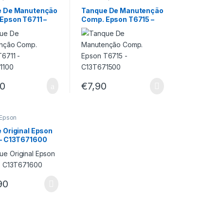
e De Manutenção
Tanque De Manutenção
Epson T6711 –
Comp. Epson T6715 –
71100
C13T671500
90
€
7,90
Epson
 Original Epson
– C13T671600
90