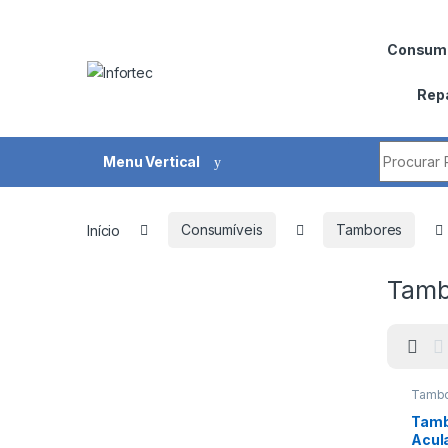
Saltar para navegação
Pular para o conteúdo
Consumí
Rep
Procurar 
Menu Vertical
Início
Consumíveis
Tambores
Tamb
Tambo
Tamb
Acul