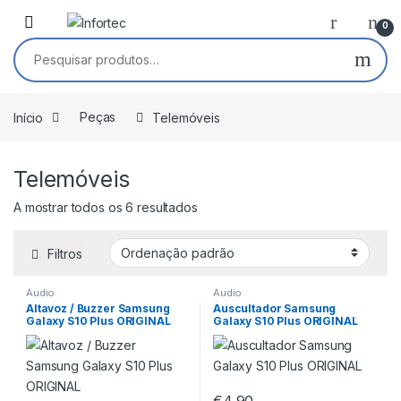
Saltar para navegação
Pular para o conteúdo
0
Pesquisar por:
Início
Peças
Telemóveis
Telemóveis
A mostrar todos os 6 resultados
Filtros
Áudio
Áudio
Altavoz / Buzzer Samsung
Auscultador Samsung
Galaxy S10 Plus ORIGINAL
Galaxy S10 Plus ORIGINAL