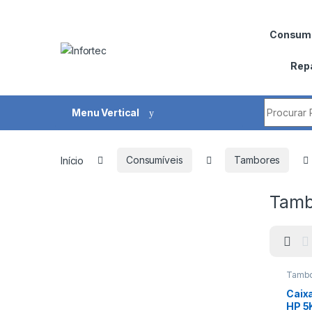
Saltar para navegação
Pular para o conteúdo
Consumí
Rep
Procurar 
Menu Vertical
Início
Consumíveis
Tambores
Tamb
Tambo
Caixa
HP 5