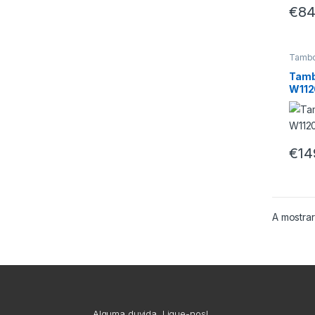
€
84
Tambo
Tamb
W112
€
14
A mostrar
Alguma duvida, Ligue-nos!