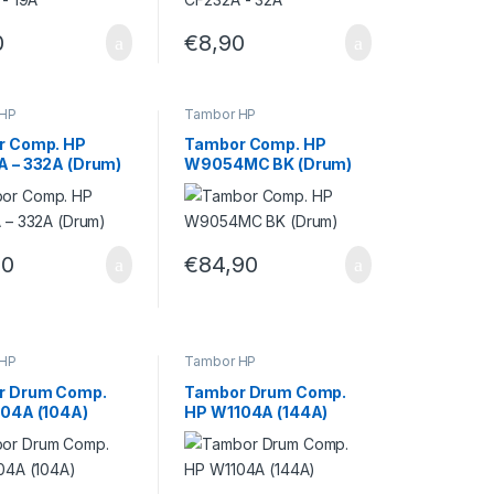
0
€
8,90
 HP
Tambor HP
r Comp. HP
Tambor Comp. HP
 – 332A (Drum)
W9054MC BK (Drum)
90
€
84,90
 HP
Tambor HP
r Drum Comp.
Tambor Drum Comp.
04A (104A)
HP W1104A (144A)