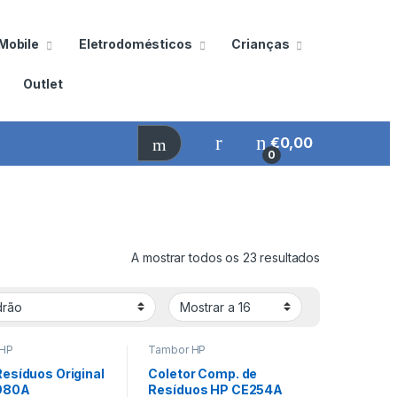
Mobile
Eletrodomésticos
Crianças
Outlet
€
0,00
0
A mostrar todos os 23 resultados
 HP
Tambor HP
Resíduos Original
Coletor Comp. de
980A
Resíduos HP CE254A