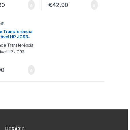
90
€
42,90
 HP
e Transferência
ível HP JC93-
A
90
HORÁRIO