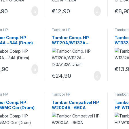
,90
€
12,90
€
8,9
r HP
Tambor HP
Tambor
or Comp. HP
Tambor Comp. HP
Tambo
4A – 34A (Drum)
W1120A/W1132A –
W1332A
120A/132A Drum
,90
€
13,
€
24,90
r HP
Tambor HP
Tambor
or Comp. HP
Tambor Compativel HP
Tambo
5MC Cor (Drum)
W2004A – 660A
HP W11