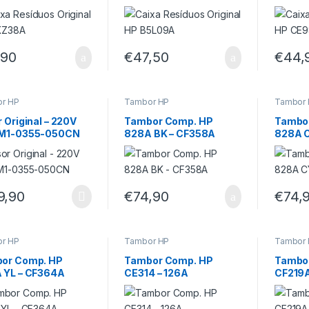
,90
€
47,50
€
44,
r HP
Tambor HP
Tambor
 Original – 220V
Tambor Comp. HP
Tambo
M1-0355-050CN
828A BK – CF358A
828A C
9,90
€
74,90
€
74,
r HP
Tambor HP
Tambor
or Comp. HP
Tambor Comp. HP
Tambo
 YL – CF364A
CE314 – 126A
CF219A