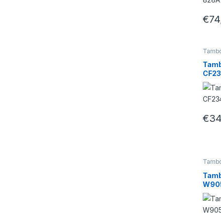
€
74
Tambo
Tamb
CF23
€
34
Tambo
Tamb
W905