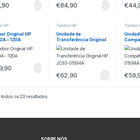
,90
€
84,90
€
44,
r HP
Tambor HP
Tambor
or Original HP
Unidade de
Unidad
0A – 120A
Transferência Original
Compat
HP JC93-01594A
01594
9,90
€
62,90
€
59,
 todos os 23 resultados
SOBRE NÓS