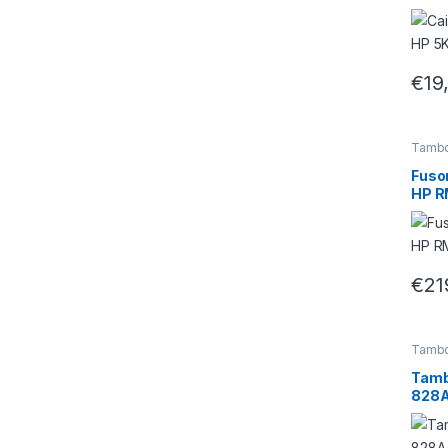
€
19
Tambo
Fusor
HP R
€
21
Tambo
Tamb
828A