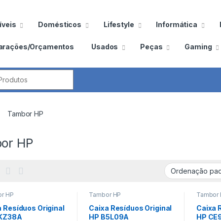
veis
Domésticos
Lifestyle
Informática
arações/Orçamentos
Usados
Peças
Gaming
por:
Tambor HP
or HP
r HP
Tambor HP
Tambor
 Resíduos Original
Caixa Resíduos Original
Caixa 
KZ38A
HP B5L09A
HP CE