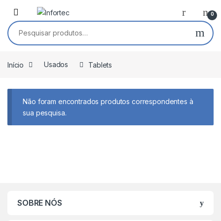
Saltar para navegação
Pular para o conteúdo
0
Pesquisar por:
Início
Usados
Tablets
Não foram encontrados produtos correspondentes à
sua pesquisa.
SOBRE NÓS