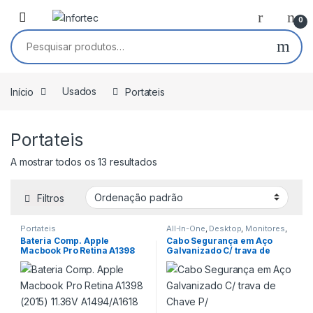
Saltar para navegação
Pular para o conteúdo
0
Pesquisar por:
Início
Usados
Portateis
Portateis
A mostrar todos os 13 resultados
Filtros
Portateis
All-In-One
,
Desktop
,
Monitores
,
Portateis
Bateria Comp. Apple
Cabo Segurança em Aço
Macbook Pro Retina A1398
Galvanizado C/ trava de
(2015) 11.36V A1494/A1618
Chave P/
(NOVA)
Computador/Monitor/Noteb
ook 1.5Mts Aisens