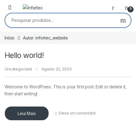
Saltar para navegação
Pular para o conteúdo
0
Pesquisar por:
Início
Autor: infortec_website
Hello world!
Uncategorized
Agosto 21, 2023
Welcome to WordPress. This is your first post. Edit or delete it,
then start writing!
Leia Mais
Deixe um comentário