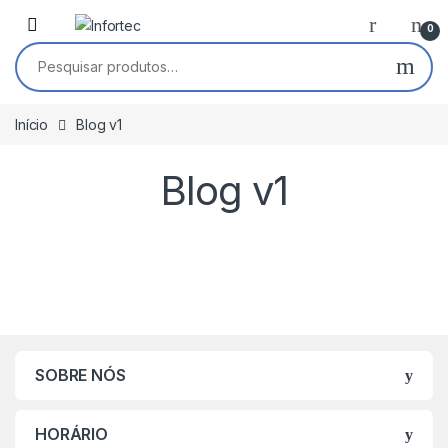
Saltar para navegação
Pular para o conteúdo
0
Pesquisar por:
Início
Blog v1
Blog v1
SOBRE NÓS
HORÁRIO