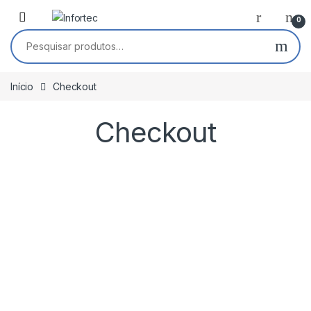
Saltar para navegação
Pular para o conteúdo
0
Pesquisar por:
Início
Checkout
Checkout