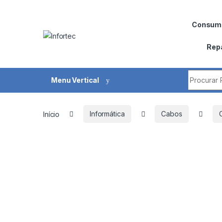
Saltar para navegação
Pular para o conteúdo
Consumí
Rep
Procurar 
Menu Vertical
Início
Informática
Cabos