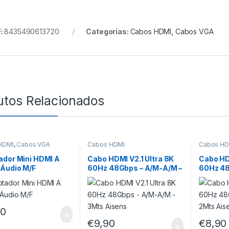
:
8435490613720
Categorias:
Cabos HDMI
,
Cabos VGA
utos Relacionados
HDMI
,
Cabos VGA
Cabos HDMI
Cabos HD
ador Mini HDMI A
Cabo HDMI V2.1 Ultra 8K
Cabo HDM
 Áudio M/F
60Hz 48Gbps – A/M-A/M –
60Hz 48
3Mts Aisens
2Mts Ai
90
€
9,90
€
8,90