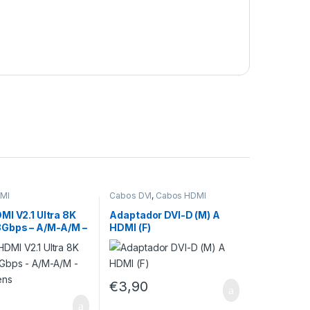
MI
Cabos DVI
,
Cabos HDMI
I V2.1 Ultra 8K
Adaptador DVI-D (M) A
Gbps – A/M-A/M –
HDMI (F)
sens
€
3,90