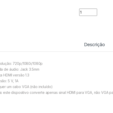
Adaptador HDMI A 
Descrição
olução: 720p/1080i/1080p
da de áudio: Jack 3.5mm
ta HDMI versão 1.3
são: 5 V, 1A
uer um cabo VGA (não incluído)
a: este dispositivo converte apenas sinal HDMI para VGA, não VGA p