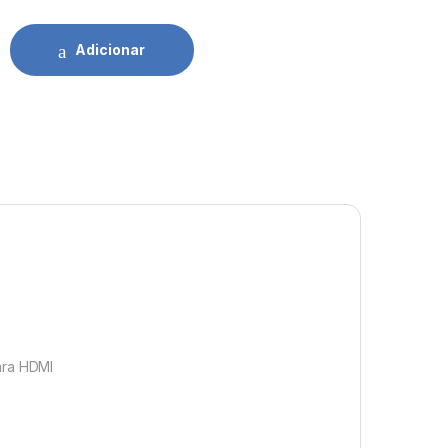
VGA + Áudio M/F quantidade
Adicionar
ara HDMI