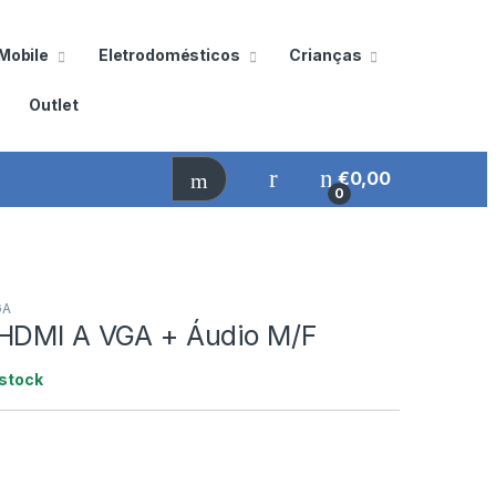
Mobile
Eletrodomésticos
Crianças
Outlet
€
0,00
0
GA
HDMI A VGA + Áudio M/F
stock