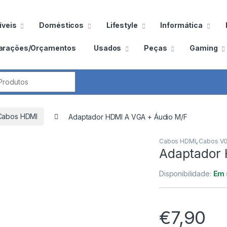
veis
Domésticos
Lifestyle
Informática
arações/Orçamentos
Usados
Peças
Gaming
por:
Cabos HDMI
Adaptador HDMI A VGA + Áudio M/F
Cabos HDMI
,
Cabos V
Adaptador 
Disponibilidade:
Em 
€
7,90