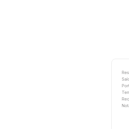
Res
Saí
Por
Ten
Req
Not