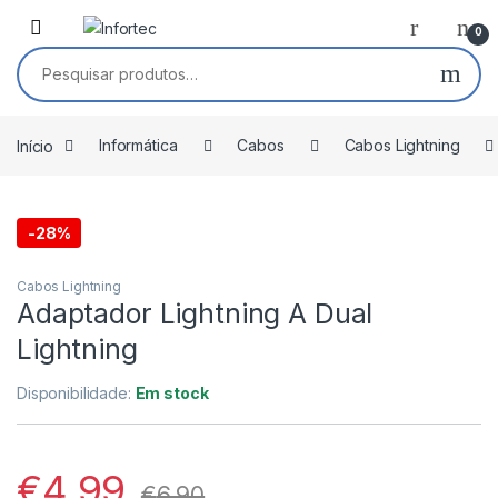
Saltar para navegação
Pular para o conteúdo
0
Pesquisar por:
Início
Informática
Cabos
Cabos Lightning
-
28%
Cabos Lightning
Adaptador Lightning A Dual
Lightning
Disponibilidade:
Em stock
€
4,99
€
6,90