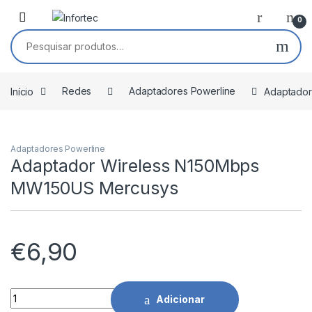
Saltar para navegação
Pular para o conteúdo
0
Pesquisar por:
Início
Redes
Adaptadores Powerline
Adaptado
Adaptadores Powerline
Adaptador Wireless N150Mbps
MW150US Mercusys
€
6,90
Adaptador Wireless N150Mbps MW150US Mercusys quantid
Adicionar