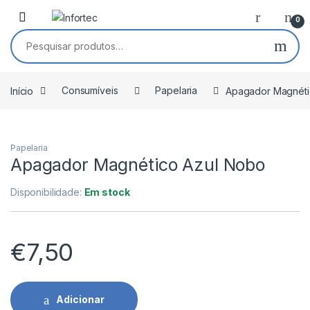
Saltar para navegação
Pular para o conteúdo
0
Pesquisar por:
Início
Consumíveis
Papelaria
Apagador Magnéti
Papelaria
Apagador Magnético Azul Nobo
Disponibilidade:
Em stock
€
7,50
Adicionar