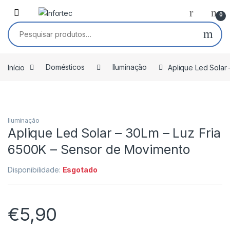
Saltar para navegação
Pular para o conteúdo
0
Pesquisar por:
Início
Domésticos
Iluminação
Aplique Led Solar
Iluminação
Aplique Led Solar – 30Lm – Luz Fria
6500K – Sensor de Movimento
Disponibilidade:
Esgotado
€
5,90