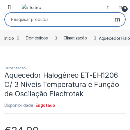
Saltar para navegação
Pular para o conteúdo
0
Pesquisar por:
Início
Domésticos
Climatização
Aquecedor Halog
Climatização
Aquecedor Halogéneo ET-EH1206
C/ 3 Níveis Temperatura e Função
de Oscilação Electrotek
Disponibilidade:
Esgotado