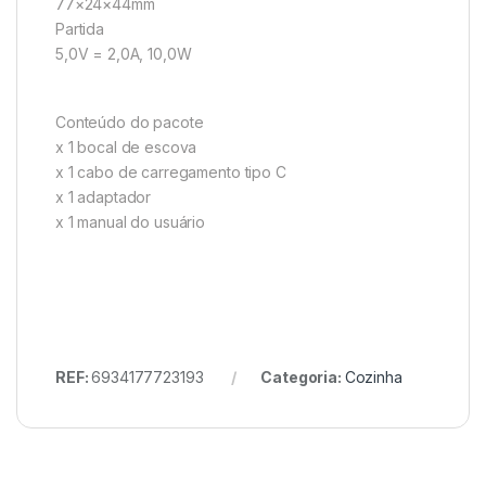
77×24×44mm
Partida
5,0V = 2,0A, 10,0W
Conteúdo do pacote
x 1 bocal de escova
x 1 cabo de carregamento tipo C
x 1 adaptador
x 1 manual do usuário
REF:
6934177723193
Categoria:
Cozinha