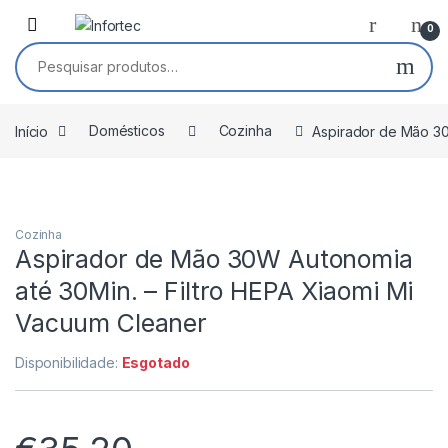
Saltar para navegação
Pular para o conteúdo
0
Pesquisar por:
Início
Domésticos
Cozinha
Aspirador de Mão 30
Cozinha
Aspirador de Mão 30W Autonomia
até 30Min. – Filtro HEPA Xiaomi Mi
Vacuum Cleaner
Disponibilidade:
Esgotado