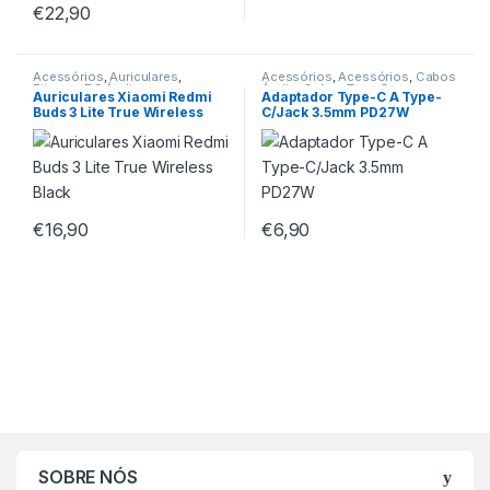
€
22,90
Acessórios
,
Auriculares
,
Acessórios
,
Acessórios
,
Cabos
Fitness
,
PC Áudio
Áudio
,
Cabos Type-C
,
Auriculares Xiaomi Redmi
Adaptador Type-C A Type-
Carregadores Type-C
,
Headsets
Buds 3 Lite True Wireless
C/Jack 3.5mm PD27W
e Headphones
Black
€
16,90
€
6,90
SOBRE NÓS