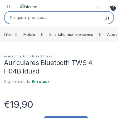
Saltar para navegação
Pular para o conteúdo
0
Pesquisar por:
Início
Mobile
Smartphones/Telemóveis
Acess
Acessórios
,
Auriculares
,
Fitness
Auriculares Bluetooth TWS 4 –
H04B Idusd
Disponibilidade:
Em stock
€
19,90