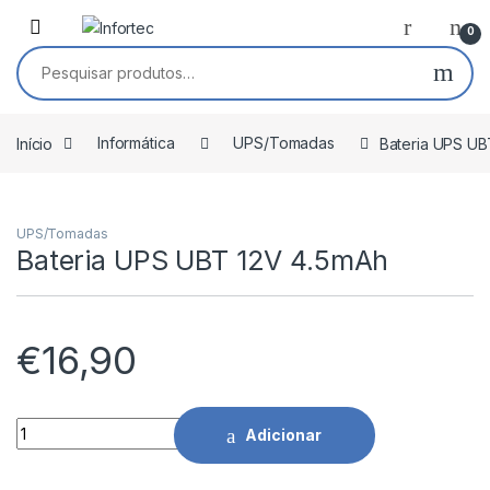
Saltar para navegação
Pular para o conteúdo
0
Pesquisar por:
Início
Informática
UPS/Tomadas
Bateria UPS UB
UPS/Tomadas
Bateria UPS UBT 12V 4.5mAh
€
16,90
Bateria UPS UBT 12V 4.5mAh quantidade
Adicionar