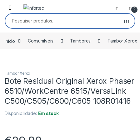
Saltar para navegação
Pular para o conteúdo
0
Pesquisar por:
Início
Consumíveis
Tambores
Tambor Xerox
Tambor Xerox
Bote Residual Original Xerox Phaser
6510/WorkCentre 6515/VersaLink
C500/C505/C600/C605 108R01416
Disponibilidade:
Em stock