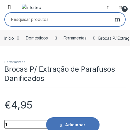
Saltar para navegação
Pular para o conteúdo
0
Pesquisar por:
Início
Domésticos
Ferramentas
Brocas P/ Extra
Ferramentas
Brocas P/ Extração de Parafusos
Danificados
€
4,95
Brocas P/ Extração de Parafusos Danificados quantidade
Adicionar