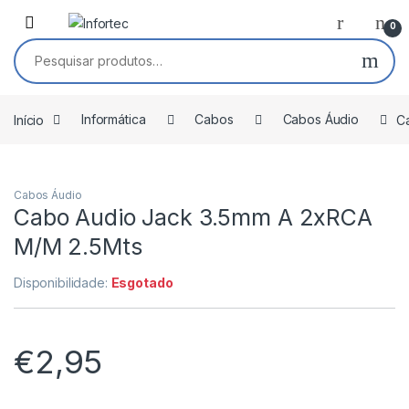
Saltar para navegação
Pular para o conteúdo
0
Pesquisar por:
Início
Informática
Cabos
Cabos Áudio
C
Cabos Áudio
Cabo Audio Jack 3.5mm A 2xRCA
M/M 2.5Mts
Disponibilidade:
Esgotado
€
2,95